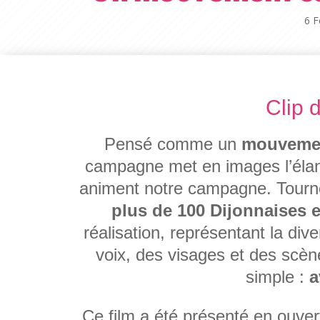
6 F
Clip
Pensé comme un
mouvement
campagne met en images l’élan, 
animent notre campagne. Tourné 
plus de 100 Dijonnaises e
réalisation, représentant la diver
voix, des visages et des scène
simple :
a
Ce film a été présenté en ouver