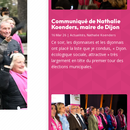
Communiqué de Nathalie
Koenders, maire de Dijon
16 Mar 26
|
Actualités
,
Nathalie Koenders
Ce soir, les dijonnaises et les dijonnais
ont placé la liste que je conduis, « Dijon.
écologique sociale, attractive » très
largement en tête du premier tour des
élections municipales.