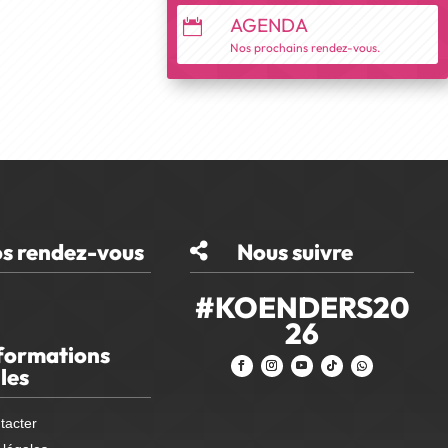
AGENDA

Nos prochains rendez-vous.
s rendez-vous
Nous suivre

#KOENDERS20
26
formations
iles
tacter