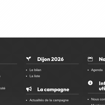
Dijon 2026
No


Le bilan
Agenda
n
La liste
In

ut
La campagne
sité

Nous con
Actualités de la campagne