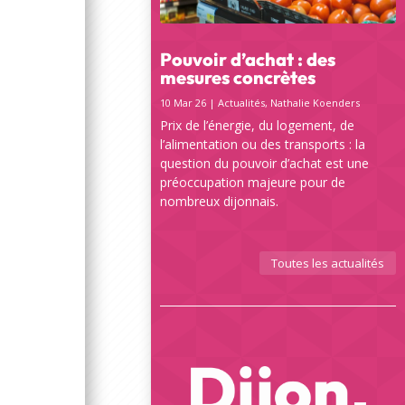
Pouvoir d’achat : des
mesures concrètes
10 Mar 26
|
Actualités
,
Nathalie Koenders
Prix de l’énergie, du logement, de
l’alimentation ou des transports : la
question du pouvoir d’achat est une
préoccupation majeure pour de
nombreux dijonnais.
Toutes les actualités