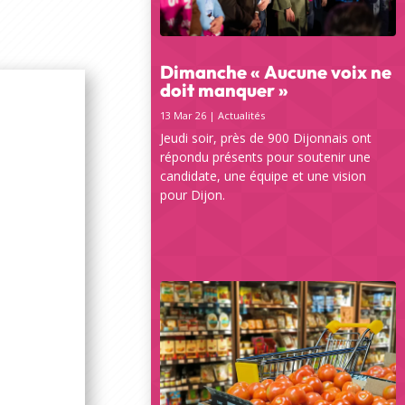
Dimanche « Aucune voix ne
doit manquer »
13 Mar 26
|
Actualités
Jeudi soir, près de 900 Dijonnais ont
répondu présents pour soutenir une
candidate, une équipe et une vision
pour Dijon.