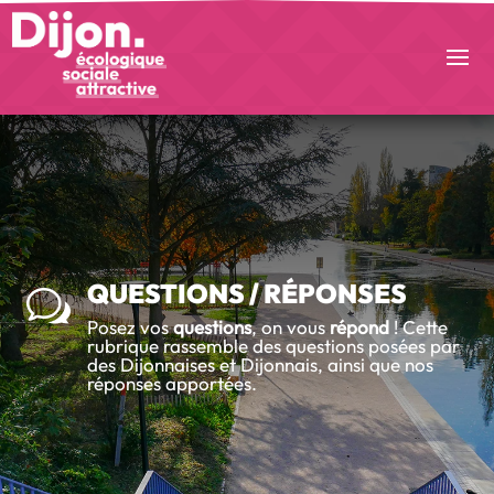
QUESTIONS / RÉPONSES
w
Posez vos
questions
, on vous
répond
!
Cette
rubrique rassemble des questions posées par
des Dijonnaises et Dijonnais, ainsi que nos
réponses apportées.